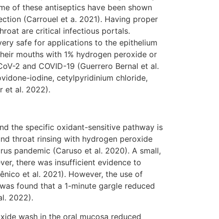
Some of these antiseptics have been shown
fection (Carrouel et a. 2021). Having proper
roat are critical infectious portals.
very safe for applications to the epithelium
 their mouths with 1% hydrogen peroxide or
CoV-2 and COVID-19 (Guerrero Bernal et al.
idone-iodine, cetylpyridinium chloride,
 et al. 2022).
 the specific oxidant-sensitive pathway is
 and throat rinsing with hydrogen peroxide
irus pandemic (Caruso et al. 2020). A small,
er, there was insufficient evidence to
nico et al. 2021). However, the use of
 was found that a 1-minute gargle reduced
al. 2022).
xide wash in the oral mucosa reduced