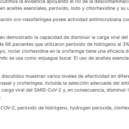
iscutimos la evidencia apoyando el rol de la descontaminac
en aceites esenciales, peróxido, iodo y chlorhexidine y su u
oro-nasofaríngea posee actividad antimicrobiana contr
an demostrado la capacidad de disminuir la carga viral de
 de 68 pacientes que utilizaron peróxido de hidrógeno al 3
o, rociar clorhexidina en la orofaringe tiene una eficacia de
o se usa como enjuague bucal. El uso de aceites esenciales
 discutidos muestran varios niveles de efectividad en difer
asal y orofaríngea, incluida la selección adecuada del ant
 carga viral del SARS-CoV-2 y, en consecuencia, disminuir 
.
OV-2, peróxido de hidrógeno, hydrogen peroxide, clorhexid