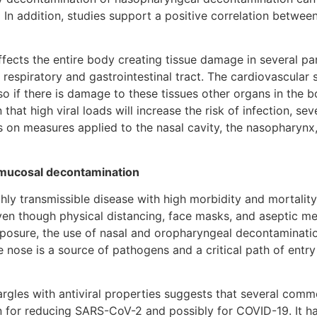
. In addition, studies support a positive correlation betwee
 the entire body creating tissue damage in several parts 
he respiratory and gastrointestinal tract. The cardiovascul
 so if there is damage to these tissues other organs in the 
 that high viral loads will increase the risk of infection, se
cus on measures applied to the nasal cavity, the nasophary
 mucosal decontamination
nsmissible disease with high morbidity and mortality, in
ven though physical distancing, face masks, and aseptic m
exposure, the use of nasal and oropharyngeal decontaminati
he nose is a source of pathogens and a critical path of entr
 with antiviral properties suggests that several commonl
on for reducing SARS-CoV-2 and possibly for COVID-19. It h