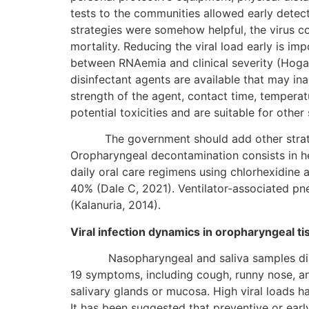
tests to the communities allowed early detec
strategies were somehow helpful, the virus c
mortality. Reducing the viral load early is 
between RNAemia and clinical severity (Hogan e
disinfectant agents are available that may in
strength of the agent, contact time, temperat
potential toxicities and are suitable for other
The government should add other strategie
Oropharyngeal decontamination consists in he
daily oral care regimens using chlorhexidine 
40% (Dale C, 2021). Ventilator-associated pn
(Kalanuria, 2014).
Viral infection dynamics in oropharyngeal ti
Nasopharyngeal and saliva samples display
19 symptoms, including cough, runny nose, and
salivary glands or mucosa. High viral loads 
It has been suggested that preventive or earl