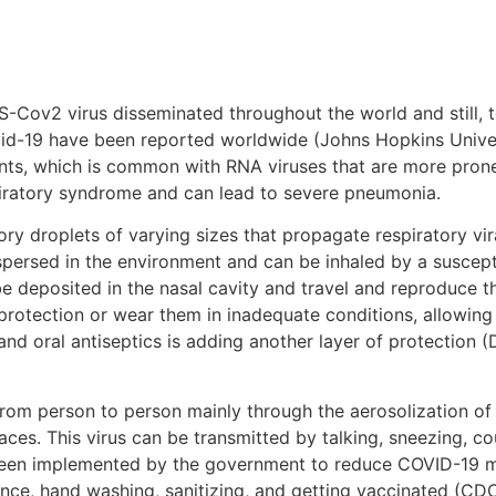
2 virus disseminated throughout the world and still, to 
ovid-19 have been reported worldwide (Johns Hopkins Univ
nts, which is common with RNA viruses that are more pro
spiratory syndrome and can lead to severe pneumonia.
plets of varying sizes that propagate respiratory viral
dispersed in the environment and can be inhaled by a susce
 be deposited in the nasal cavity and travel and reproduce
otection or wear them in inadequate conditions, allowing f
and oral antiseptics is adding another layer of protection (D
person to person mainly through the aerosolization of re
ces. This virus can be transmitted by talking, sneezing, c
been implemented by the government to reduce COVID-19 mo
nce, hand washing, sanitizing, and getting vaccinated (CDC,