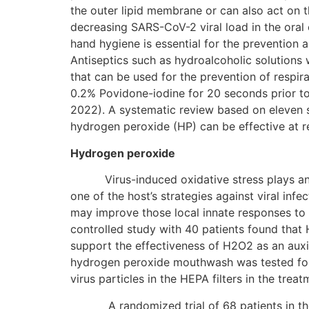
the outer lipid membrane or can also act on 
decreasing SARS-CoV-2 viral load in the oral c
hand hygiene is essential for the prevention an
Antiseptics such as hydroalcoholic solutions w
that can be used for the prevention of respi
0.2% Povidone-iodine for 20 seconds prior to
2022). A systematic review based on eleven s
hydrogen peroxide (HP) can be effective at re
Hydrogen peroxide
Virus-induced oxidative stress plays an imp
one of the host’s strategies against viral inf
may improve those local innate responses to v
controlled study with 40 patients found that
support the effectiveness of H2O2 as an auxi
hydrogen peroxide mouthwash was tested for r
virus particles in the HEPA filters in the tre
A randomized trial of 68 patients in the i