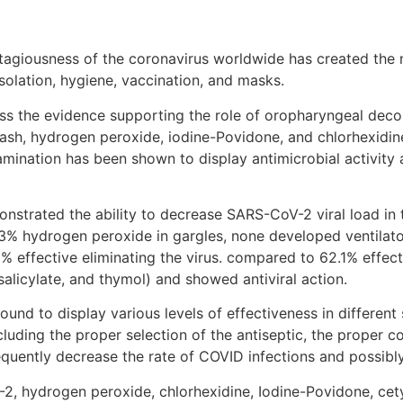
ousness of the coronavirus worldwide has created the ne
solation, hygiene, vaccination, and masks.
uss the evidence supporting the role of oropharyngeal deco
sh, hydrogen peroxide, iodine-Povidone, and chlorhexidine 
ination has been shown to display antimicrobial activity 
trated the ability to decrease SARS-CoV-2 viral load in th
g 3% hydrogen peroxide in gargles, none developed ventilato
% effective eliminating the virus. compared to 62.1% effec
 salicylate, and thymol) and showed antiviral action.
und to display various levels of effectiveness in different
uding the proper selection of the antiseptic, the proper c
uently decrease the rate of COVID infections and possibl
 hydrogen peroxide, chlorhexidine, Iodine-Povidone, cetylp