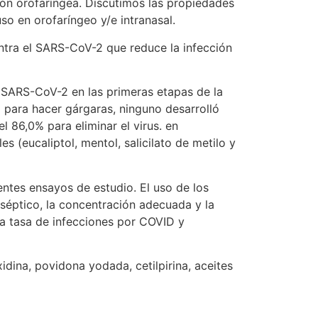
ión orofaríngea. Discutimos las propiedades
so en orofaríngeo y/e intranasal.
a el SARS-CoV-2 que reduce la infección
l SARS-CoV-2 en las primeras etapas de la
% para hacer gárgaras, ninguno desarrolló
l 86,0% para eliminar el virus. en
 (eucaliptol, mentol, salicilato de metilo y
entes ensayos de estudio. El uso de los
iséptico, la concentración adecuada y la
la tasa de infecciones por COVID y
ina, povidona yodada, cetilpirina, aceites