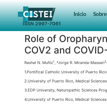
Inicio
Sobre
Search for:
Role of Orophary
COV2 and COVID-1
1
2
Rashel N. Muñiz
, *Jorge R. Miranda-Massari
1.Pontifical Catholic University of Puerto Ri
2.University of Puerto Rico, Medical Scienc
3.EDP University, Naturopathic Sciences Pro
4.University of Puerto Rico, Medical Science