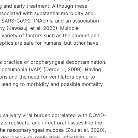
g and early treatment. Although these
ssociated with substantial morbidity and
n of SARS-CoV-2 RNAemia and an association
ty (Kawasuji et al. 2022). Multiple
a variety of factors such as the amount and
septics are safe for humans, but other have
practice of oropharyngeal decontamination.
ed pneumonia (VAP) (Derde, L, 2009). Having
ons and the need for ventilators by up to
leading to morbidity and possible mortality
livary viral burden correlated with COVID-
 replicate, and infect oral tissues like the
 the nasopharyngeal mucosa (Zou et al. 2020).
crease viral replication, infectivity, and