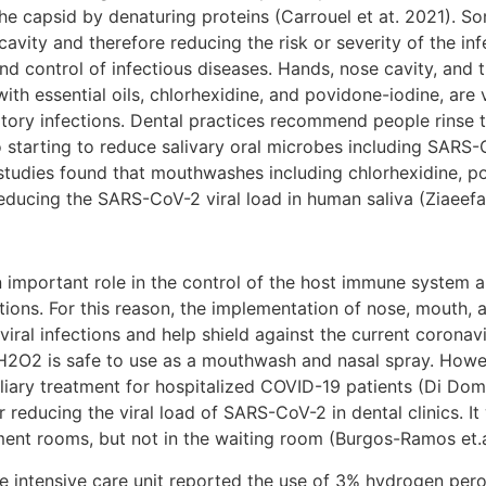
the capsid by denaturing proteins (Carrouel et at. 2021). 
avity and therefore reducing the risk or severity of the in
d control of infectious diseases. Hands, nose cavity, and th
ith essential oils, chlorhexidine, and povidone-iodine, are 
ratory infections. Dental practices recommend people rinse
 starting to reduce salivary oral microbes including SARS-
tudies found that mouthwashes including chlorhexidine, pov
ducing the SARS-CoV-2 viral load in human saliva (Ziaeefar
ortant role in the control of the host immune system and
ections. For this reason, the implementation of nose, mouth,
iral infections and help shield against the current coronav
 H2O2 is safe to use as a mouthwash and nasal spray. Howev
liary treatment for hospitalized COVID-19 patients (Di Domê
educing the viral load of SARS-CoV-2 in dental clinics. It
atment rooms, but not in the waiting room (Burgos-Ramos et.
ntensive care unit reported the use of 3% hydrogen pero