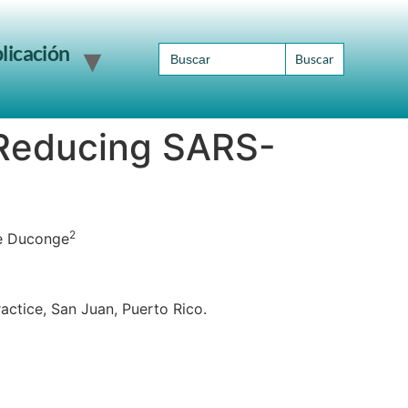
Search
licación
for:
 Reducing SARS-
2
ge Duconge
ctice, San Juan, Puerto Rico.