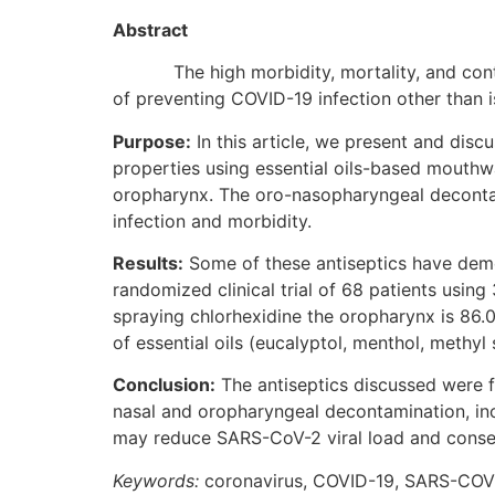
Abstract
The high morbidity, mortality, and contagi
of preventing COVID-19 infection other than i
Purpose:
In this article, we present and disc
properties using essential oils-based mouthwa
oropharynx. The oro-nasopharyngeal decontam
infection and morbidity.
Results:
Some of these antiseptics have demons
randomized clinical trial of 68 patients usin
spraying chlorhexidine the oropharynx is 86.0
of essential oils (eucalyptol, menthol, methyl
Conclusion:
The antiseptics discussed were fo
nasal and oropharyngeal decontamination, incl
may reduce SARS-CoV-2 viral load and conseq
Keywords:
coronavirus, COVID-19, SARS-COV-2,