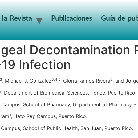
 la Revista
Publicaciones
Guía de pub
ngeal Decontamination
9 Infection
,3
3,4,5
6
, Michael J. González
, Gloria Ramos Rivera
, and Jor
co¹, Department of Biomedical Sciences, Ponce, Puerto Rico.
es Campus, School of Pharmacy, Department of Pharmacy Pra
gram³, Hato Rey Campus, Puerto Rico.
s Campus, School of Public Health, San Juan, Puerto Rico.