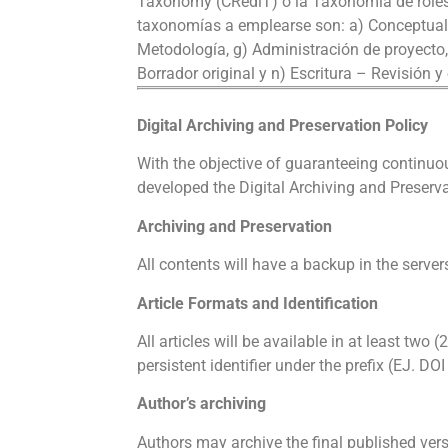
Taxonomy (CRediT) o la Taxonomía de roles d
taxonomías a emplearse son: a) Conceptualiza
Metodología, g) Administración de proyecto, 
Borrador original y n) Escritura – Revisión y
Digital Archiving and Preservation Policy
With the objective of guaranteeing continuo
developed the Digital Archiving and Preserva
Archiving and Preservation
All contents will have a backup in the server
Article Formats and Identification
All articles will be available in at least two
persistent identifier under the prefix (EJ. DO
Author’s archiving
Authors may archive the final published versi