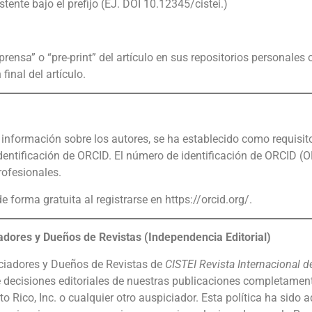
stente bajo el prefijo (EJ. DOI 10.12345/cistei.)
rensa” o “pre-print” del artículo en sus repositorios personales o
final del artículo.
de información sobre los autores, se ha establecido como requisit
dentificación de ORCID. El número de identificación de ORCID (OR
rofesionales.
 forma gratuita al registrarse en https://orcid.org/.
ciadores y Dueños de Revistas
(Independencia Editorial)
piciadores y Dueños de Revistas de
CISTEI Revista Internacional d
 decisiones editoriales de nuestras publicaciones completamen
o Rico, Inc. o cualquier otro auspiciador. Esta política ha sido