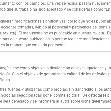
umento con los cambios. Una vez se reciba, pasará nuevamente 
ando que su trabajo ha sido aceptado y se considerará como “En 
quieren modificaciones significativas, por lo que no es publica
acciones tomadas, debido al potencial y pertinencia del tema ex
 revista).
El manuscrito no es publicable en nuestra revista. E
emas de nuestra publicación, o porque requiere modificaciones s
 en la manera que entienda pertinente.
ología
tiene como objetivo la divulgación de investigaciones y tra
logía. Con el objetivo de garantizar la calidad de los artículos 
Plagio.
ras fuentes y utilizarlas como propias, sin dar crédito a los auto
nologías seleccionadas por el comité editorial. De detectarse pl
ste será denegado y se informará al autor sobre dicha determinac