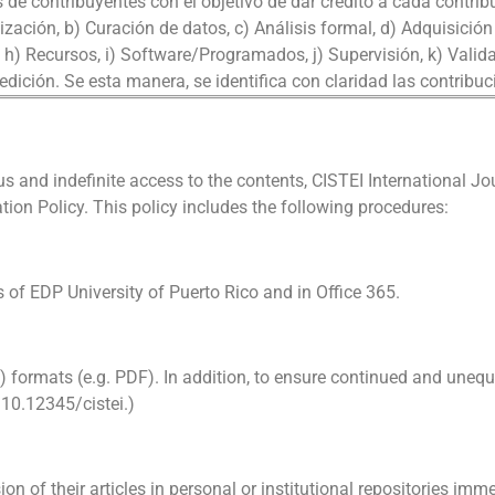
e contribuyentes con el objetivo de dar crédito a cada contrib
ción, b) Curación de datos, c) Análisis formal, d) Adquisición d
h) Recursos, i) Software/Programados, j) Supervisión, k) Validac
 edición. Se esta manera, se identifica con claridad las contribu
us and indefinite access to the contents, CISTEI International J
tion Policy. This policy includes the following procedures:
s of EDP University of Puerto Rico and in Office 365.
 (2) formats (e.g. PDF). In addition, to ensure continued and unequ
I 10.12345/cistei.)
on of their articles in personal or institutional repositories imm