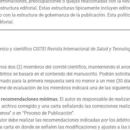
erminaciones, preocupaciones o quejas relacionadas con la Revis
tructura editorial. Estas estructuras típicamente incluyen editore
 con la estructura de gobernanza de la publicación. Esta polític
torial.
mico y científico
CISTEI Revista Internacional de Salud y Tecnolo
os dos (2) miembros del comité científico, manteniendo el anon
rbitros se basará en el contenido del manuscrito. Podrán solicit
stimado para la primera respuesta será no menor a un mes (30 d
orme de evaluación de los miembros indicará una de las siguiente
n recomendaciones mínimas
. El autor es responsable de realiz
el archivo corregido y una carta señalando las correcciones rea
Prensa” o en “Proceso de Publicación”.
utor debe realizar las recomendaciones indicadas por los árbitros 
a carta en donde se señalen las modificaciones y ajustes a las i