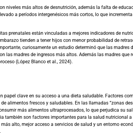
on niveles más altos de desnutrición, además la falta de educ
 llevado a períodos intergenésicos más cortos, lo que incrementa
tas prenatales están vinculadas a mejores indicadores de nutric
embarazo tienden a tener hijos con menor probabilidad de retras
mportante, curiosamente un estudio determinó que las madres de
on las madres de ingresos más altos. Además las madres que re
 proceso
(López Blanco et al., 2024)
.
un papel clave en su acceso a una dieta saludable. Factores como
 de alimentos frescos y saludables. En las llamadas “zonas de
 consumir más alimentos ultraprocesados, lo que perjudica su sa
cia también son factores importantes para la salud nutricional a
 más alto, mejor acceso a servicios de salud y un entorno econó
.