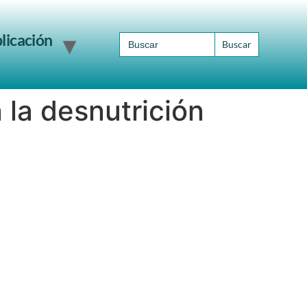
Search
licación
for:
 la desnutrición