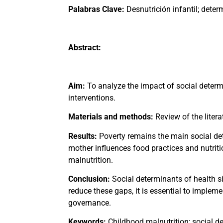
Palabras Clave:
Desnutrición infantil; deter
Abstract:
Aim:
To analyze the impact of social determ
interventions.
Materials and methods:
Review of the lite
Results:
Poverty remains the main social det
mother influences food practices and nutriti
malnutrition.
Conclusion:
Social determinants of health si
reduce these gaps, it is essential to implem
governance.
Keywords:
Childhood malnutrition; social de