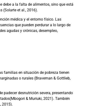
e debe a la falta de alimentos, sino que está
as
(Solarte et al., 2016)
.
nción médica y el entorno físico. Las
cuencias que pueden perdurar a lo largo de
ades agudas y crónicas, desempleo,
las familias en situación de pobreza tienen
marginadas o rurales
(Braveman & Gottlieb,
 de padecer desnutrición severa, presentando
itados
(Mbogori & Muriuki, 2021)
. También
., 2015)
.