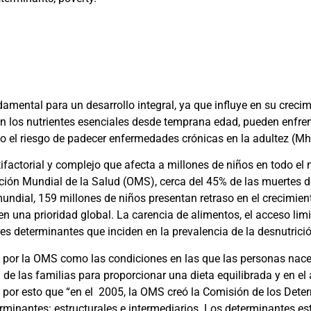
amental para un desarrollo integral, ya que influye en su crecim
en los nutrientes esenciales desde temprana edad, pueden enfre
do el riesgo de padecer enfermedades crónicas en la adultez
(Mh
tifactorial y complejo que afecta a millones de niños en todo e
ción Mundial de la Salud (OMS), cerca del 45% de las muertes d
 mundial, 159 millones de niños presentan retraso en el crecim
en una prioridad global. La carencia de alimentos, el acceso lim
es determinantes que inciden en la prevalencia de la desnutrició
 por la OMS como las condiciones en las que las personas nacen,
de las familias para proporcionar una dieta equilibrada y en el
es por esto que “en el 2005, la OMS creó la Comisión de los Det
erminantes: estructurales e intermediarios. Los determinantes e